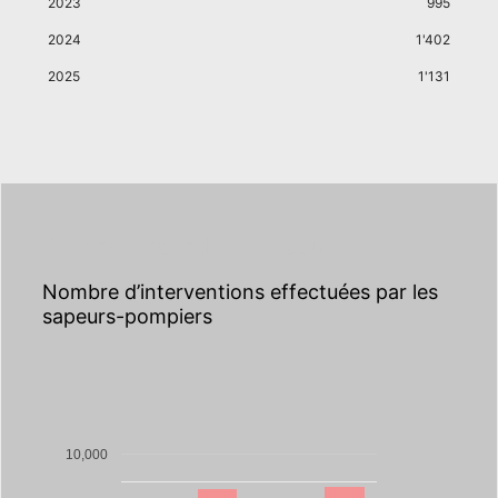
2023
995
2024
1'402
2025
1'131
Défense incendie et secours
Nombre d’interventions effectuées par les
sapeurs-pompiers
10,000