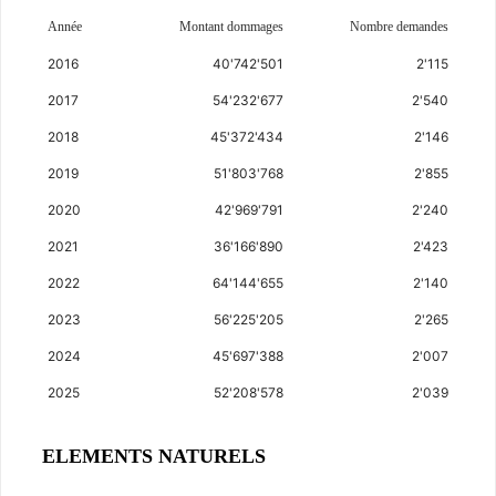
Année
Montant dommages
Nombre demandes
2016
40'742'501
2'115
2017
54'232'677
2'540
2018
45'372'434
2'146
2019
51'803'768
2'855
2020
42'969'791
2'240
2021
36'166'890
2'423
2022
64'144'655
2'140
2023
56'225'205
2'265
2024
45'697'388
2'007
2025
52'208'578
2'039
ELEMENTS NATURELS