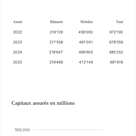
Année
Bâtiment
Mobilier
Total
2022
216'129
456'063
672'192
2023
217'558
461'001
678'559
2024
218'647
466'605
685'252
2025
219'469
472'149
691'618
Assurance
Capitaux assurés en millions
500,000