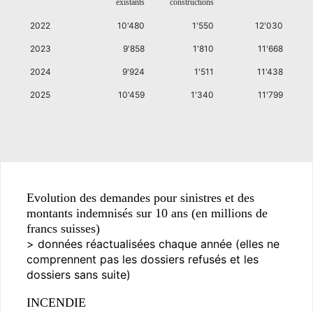
existants
constructions
2022
10'480
1'550
12'030
2023
9'858
1'810
11'668
2024
9'924
1'511
11'438
2025
10'459
1'340
11'799
Evolution des demandes pour sinistres et des
montants indemnisés sur 10 ans (en millions de
francs suisses)
> données réactualisées chaque année (elles ne
comprennent pas les dossiers refusés et les
dossiers sans suite)
INCENDIE