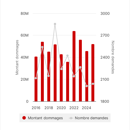
Chart
80M
3000
Combination chart with 2 data series.
The chart has 1 X axis displaying categories.
The chart has 2 Y axes displaying Montant dommag
60M
2700
Montant dommages
Nombre demandes
40M
2400
20M
2100
0
1800
2016
2018
2020
2022
2024
Montant dommages
Nombre demandes
End of interactive chart.