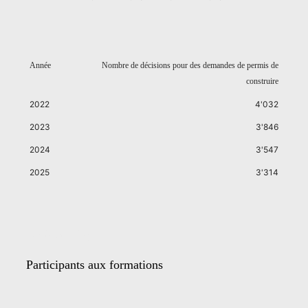
Année
Nombre de décisions pour des demandes de permis de
construire
2022
4'032
2023
3'846
2024
3'547
2025
3'314
Prévention
Participants aux formations