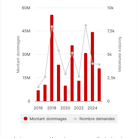
Chart
60M
10k
Combination chart with 2 data series.
The chart has 1 X axis displaying categories.
The chart has 2 Y axes displaying Montant dommag
45M
7,5k
Montant dommages
Nombre demandes
30M
5k
15M
2,5k
0
0
2016
2018
2020
2022
2024
Montant dommages
Nombre demandes
End of interactive chart.