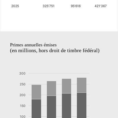
2025
325'751
95'616
421'367
Primes annuelles émises
(en millions, hors droit de timbre fédéral)
300
250
200
150
100